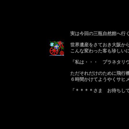
実は今回の三瓶自然館へ行
世界遺産をさておき大阪か
こんな変わった客も珍しい
「私は・・・ プラネタリ
ただそれだけのために飛行機
６時間かけてようやくサヒ
「＊＊＊＊さま お待ちし