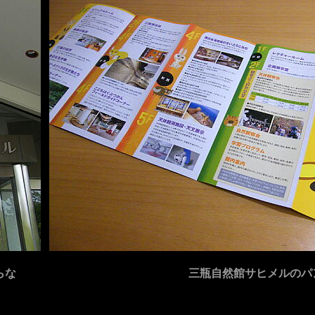
らな
三瓶自然館サヒメルのパ